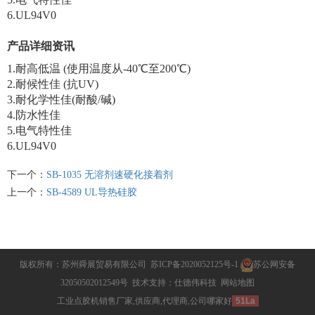
6.UL94V0
产品详细资讯
1.耐高低温 (使用温度从-40℃至200℃)
2.耐候性佳 (抗UV)
3.耐化学性佳(耐酸/碱)
4.防水性佳
5.电气特性佳
6.UL94V0
下一个：
SB-1035 无溶剂速硬化接着剂
上一个：
SB-4589 UL导热硅胶
版权所有：苏州舜展贸易有限公司
苏ICP备2020052125号-1
苏公网安备
32050502012549号
技术支持：仕德伟科技
网站地图
工业点胶机销售厂家,供应商,代理商,公司哪家好
51La