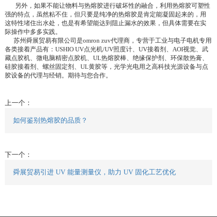
另外，如果不能让物料与热熔胶进行破坏性的融合，利用热熔胶可塑性
强的特点，虽然粘不住，但只要是纯净的热熔胶是肯定能凝固起来的，用
这特性堵住出水处，也是有希望能达到阻止漏水的效果，但具体需要在实
际操作中多多实践。
苏州舜展贸易有限公司是omron zuv代理商，专营于工业与电子电机专用
各类接着产品有：USHIO UV点光机/UV照度计、UV接着剂、AOI视觉、武
藏点胶机、微电脑精密点胶机、UL热熔胶棒、绝缘保护剂、环保散热膏、
硅胶接着剂、螺丝固定剂、UL黄胶等，光学光电用之高科技光源设备与点
胶设备的代理与经销。期待与您合作。
上一个：
如何鉴别热熔胶的品质？
下一个：
舜展贸易引进 UV 能量测量仪，助力 UV 固化工艺优化​