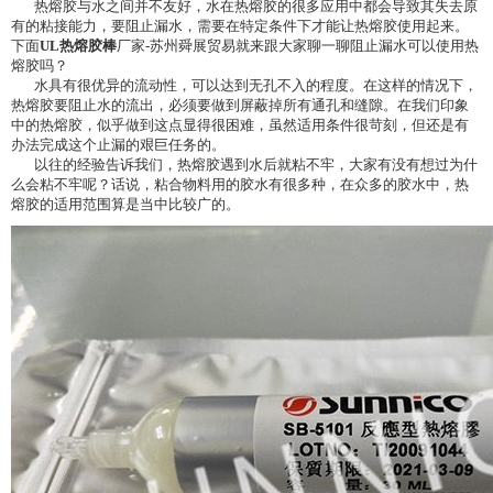
热熔胶与水之间并不友好，水在热熔胶的很多应用中都会导致其失去原
有的粘接能力，要阻止漏水，需要在特定条件下才能让热熔胶使用起来。
下面
UL热熔胶棒
厂家-苏州舜展贸易就来跟大家聊一聊阻止漏水可以使用热
熔胶吗？
水具有很优异的流动性，可以达到无孔不入的程度。在这样的情况下，
热熔胶要阻止水的流出，必须要做到屏蔽掉所有通孔和缝隙。在我们印象
中的热熔胶，似乎做到这点显得很困难，虽然适用条件很苛刻，但还是有
办法完成这个止漏的艰巨任务的。
以往的经验告诉我们，热熔胶遇到水后就粘不牢，大家有没有想过为什
么会粘不牢呢？话说，粘合物料用的胶水有很多种，在众多的胶水中，热
熔胶的适用范围算是当中比较广的。